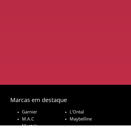
Marcas em destaque
Garnier
L’Oréal
M.A.C
Maybelline
Mustela