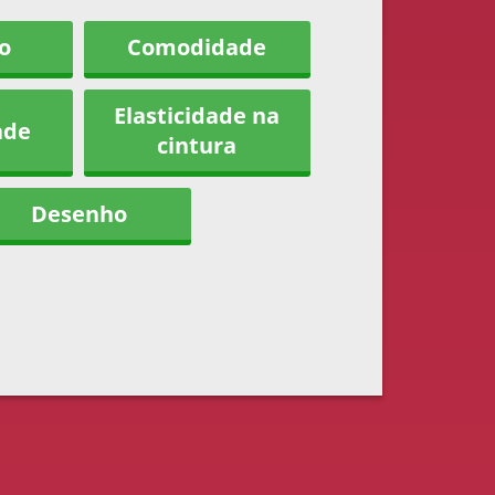
o
Comodidade
Elasticidade na
ade
cintura
Desenho