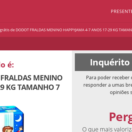
PRESENT
grátis de DODOT FRALDAS MENINO HAPPYJAMA 4-7 ANOS 17-29 KG TAMA
Inquérito
o é:
T FRALDAS MENINO
Para poder receber 
responder a umas bre
29 KG TAMANHO 7
opiniões 
Per
O que mais valori