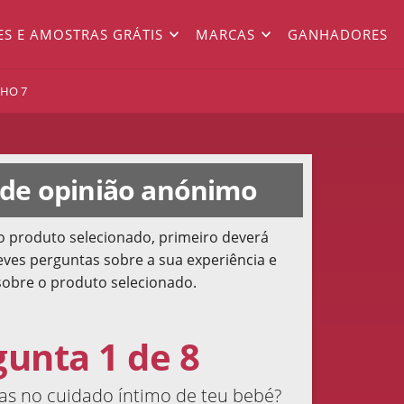
ES E AMOSTRAS GRÁTIS
MARCAS
GANHADORES
NHO 7
 de opinião anónimo
o produto selecionado, primeiro deverá
ves perguntas sobre a sua experiência e
sobre o produto selecionado.
gunta 1 de 8
zas no cuidado íntimo de teu bebé?