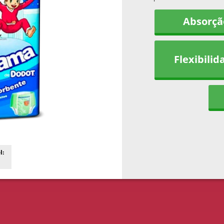
Absorçã
Flexibilid
l: