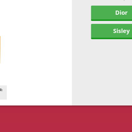
Dior
Sisley
l: