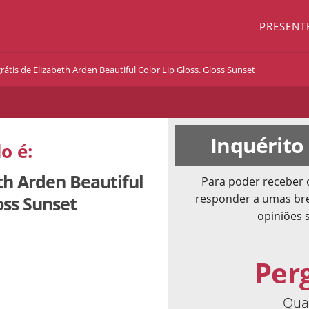
PRESENT
átis de Elizabeth Arden Beautiful Color Lip Gloss. Gloss Sunset
Inquérito
o é:
th Arden Beautiful
Para poder receber 
responder a umas bre
oss Sunset
opiniões 
Per
Qual