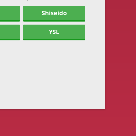
Shiseido
YSL