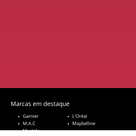
Marcas em destaque
Garnier
L’Oréal
M.A.C
Maybelline
Mustela