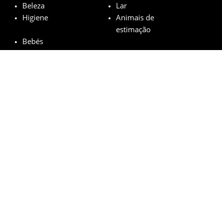
Beleza
Lar
Higiene
Animais de
estimação
Bebés
Marcas em destaque
Garnier
L’Oréal
M.A.C
Maybelline
Mustela
© minhasamostrasgratis.com 2023 | All Rights Reserved.
Aviso Legal
Política de privacidade
Cookies
Como funciona?
FAQs
Bases legais do sorteio