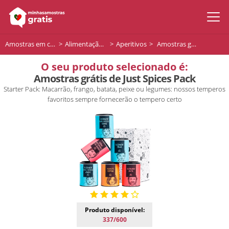
Amostras em casa
Alimentação e bebidas
Aperitivos
Amostras grátis de Just Spices Pack
O seu produto selecionado é:
Amostras grátis de Just Spices Pack
Starter Pack: Macarrão, frango, batata, peixe ou legumes: nossos temperos
favoritos sempre fornecerão o tempero certo
Produto disponível:
337/600