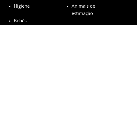
Higiene
Animais de
estimação
Bebés
Marcas em destaque
Garnier
L’Oréal
M.A.C
Maybelline
Mustela
© minhasamostrasgratis.com 2023 | All Rights Reserved.
Aviso Legal
Política de privacidade
Cookies
Como funciona?
FAQs
Bases legais do sorteio