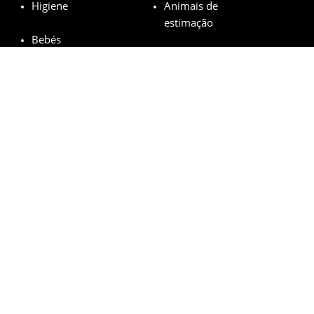
Higiene
Animais de
estimação
Bebés
Marcas em destaque
Garnier
L’Oréal
M.A.C
Maybelline
Mustela
© minhasamostrasgratis.com 2023 | All Rights Reserved.
Aviso Legal
Política de privacidade
Cookies
Como funciona?
FAQs
Bases legais do sorteio