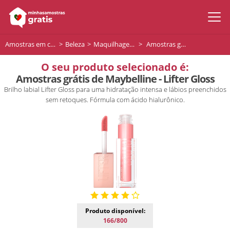
Amostras em casa
Beleza
Maquilhagem de lábios
Amostras grátis de Maybelline - Lifter Gloss
O seu produto selecionado é:
Amostras grátis de Maybelline - Lifter Gloss
Brilho labial Lifter Gloss para uma hidratação intensa e lábios preenchidos
sem retoques. Fórmula com ácido hialurônico.
Produto disponível:
166/800