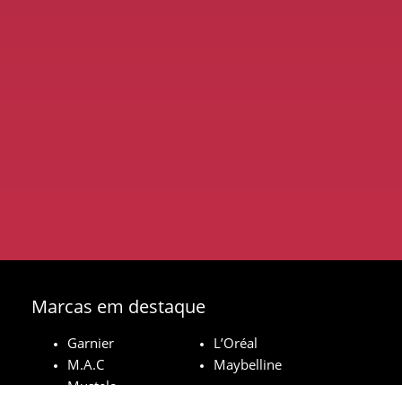
Marcas em destaque
Garnier
L’Oréal
M.A.C
Maybelline
Mustela