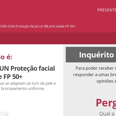
PRESENT
IVEA SUN Proteção facial UV BB anti-idade FP 50+
Inquérito
o é:
UN Proteção facial
Para poder receber 
responder a umas bre
e FP 50+
opiniões 
que se adaptam ao tom da pele e
m bronzeamento uniforme.
Per
Qual a