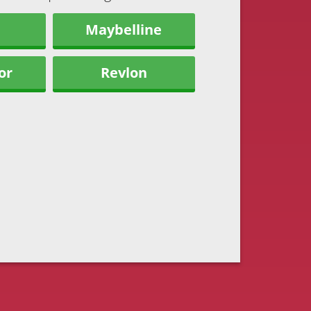
Maybelline
or
Revlon