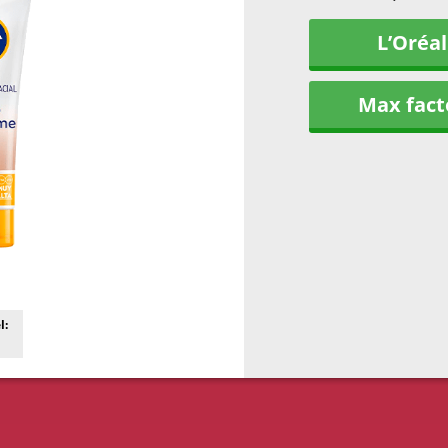
L’Oréal
Max fact
l: