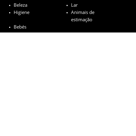
Beleza
Lar
Higiene
Animais de
estimação
Bebés
Marcas em destaque
Garnier
L’Oréal
M.A.C
Maybelline
Mustela
© minhasamostrasgratis.com 2023 | All Rights Reserved.
Aviso Legal
Política de privacidade
Cookies
Como funciona?
FAQs