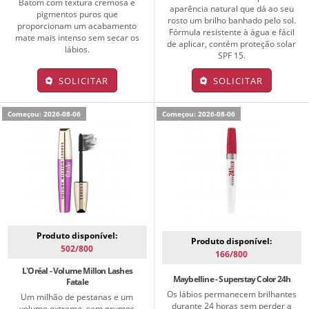
Batom com textura cremosa e
aparência natural que dá ao seu
pigmentos puros que
rosto um brilho banhado pelo sol.
proporcionam um acabamento
Fórmula resistente à água e fácil
mate mais intenso sem secar os
de aplicar, contém proteção solar
lábios.
SPF 15.
SOLICITAR
SOLICITAR
Começou: 2026-08-06
Começou: 2026-08-06
Produto disponível:
Produto disponível:
502/800
166/800
L'Oréal - Volume Millon Lashes
Maybelline - Superstay Color 24h
Fatale
Os lábios permanecem brilhantes
Um milhão de pestanas e um
durante 24 horas sem perder a
volume extremo, sem grumos