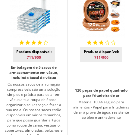
Produto disponível:
Produto disponível:
711/900
711/900
Embalagem de 5 sacos de
armazenamento em vácuo,
incluindo bocal de vácuo
Os nossos sacos de arrumação
compressíveis são uma solução
120 peças de papel quadrado
simples e prática para selar em
para fritadeira de ar
vácuo a sua roupa de época,
Material 100% seguro para
organizar o seu espaço e fazer a
alimentos - Papel para fritadeiras
sua mala. Os nossos sacos estão
de ar à prova de água, resistente
disponíveis em vários tamanhos,
ao óleo e anti-aderente
para que possa guardar artigos
como roupa de cama, vestuário,
cobertores, almofadas, peluches e